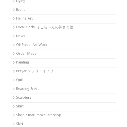
Dying
Event
Henna Art
Local Gods, そこらへんの神さま絵
News
Oil Pastel Art Work
Order Made
Painting
Prayer テノリ・イノリ
Quilt
Reading & Art
Sculpture
Shirt
Shop / marumocci art shop
Skirt