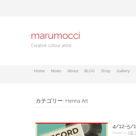
Skip
to
content
marumocci
Creative colour artist
Home
News
About
BLOG
Shop
Gallery
Local go
Local Gods
Local Go
カテゴリー:
Henna Art
4/12-5
Posted on
4月 3