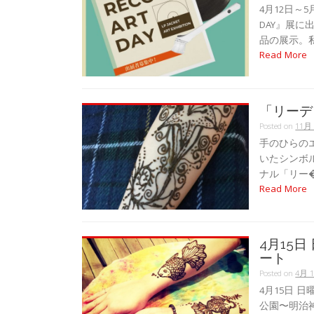
4月12日～
DAY』展
品の展示。私はJ
Read More
「リーデ
Posted on
11月 
手のひらの
いたシンボル
ナル「リー�.
Read More
4月15日
ート
Posted on
4月 1
4月15日 日
公園〜明治