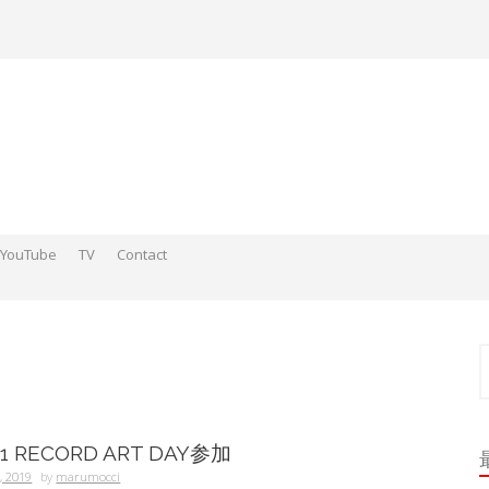
YouTube
TV
Contact
ds そこらへんの神さまスケッチ2015-2016
 そこらへんの神さま絵 2017
ds そこらへんの神さま絵 2018
索
/11 RECORD ART DAY参加
, 2019
by
marumocci