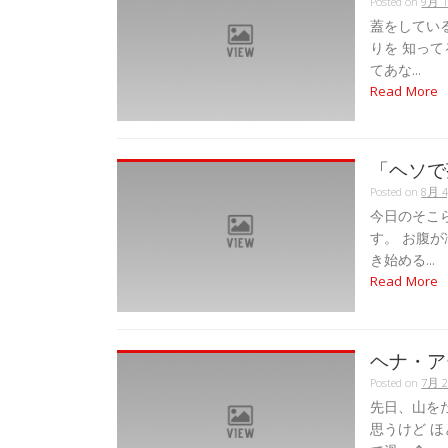
Posted on
9月 1
蓋をしてい
りを 知っ
てあな...
Read More
「ヘソで
Posted on
8月 4
今日のそこ
す。 お腹
き始める...
Read More
ヘナ・ア
Posted on
7月 2
先日、山を
思うけど 