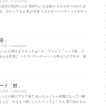
8, 2016
by
marumocci
る自分の気持ちとか 気持ちになる前の エネルギーのかたま
てる、分かってるよ 私の天使 エネルギーリーディングを行っ
茶」
, 2016
by
marumocci
らへんの神さまスケッチはヘナ・アートで「ヘソで茶」で
が冷える対策に ヘナでパワーチャージも考えたのですが、描
ート「鯉」
6, 2016
by
marumocci
たったか駆け下りて来て めっちゃくちゃ綺麗だなって一瞬
ほとんど、ひええー怖いいいいーってところと 雨でぬかるん