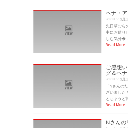
ヘナ・ア
Posted on
9月 1
先日草むら
中にお借り
しむ気分�..
Read More
ご感想い
グ＆ヘナ
Posted on
9月 1
「Nさんの
ざいました *
とちょうど顔
Read More
Nさんの