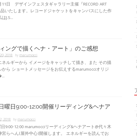
5月11日 デザインフェスタギャラリー主催『RECORD ART
に出品いたします。レコードジャケットをキャンバスにした作
.S...
ィングで描くヘナ・アート」のご感想
20, 2018
by
marumocci
エネルギーから イメージをキャッチして描き、また その描
から ショートメッセージをお伝えするmarumocciオリジ
..
 日曜日9:00-12:00開催リーディング&ヘナア
2, 2018
by
marumocci
曜日9:00-12:00 marumocciリーディング&ヘナアート@代々木
神宮らへん(屋外中心)開催します。 エネルギーを読んでお