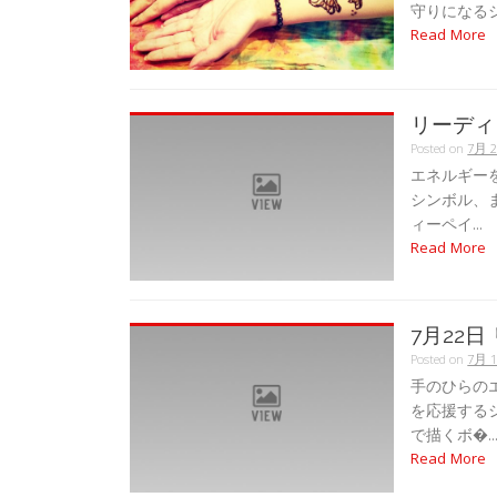
守りになるシ�
Read More
リーディ
Posted on
7月 2
エネルギー
シンボル、
ィーペイ...
Read More
7月22
Posted on
7月 1
手のひらの
を応援する
で描くボ�..
Read More