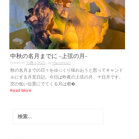
中秋の名月までに -上弦の月-
Posted on
10月 2, 2025
by
marumocci
秋の名月までの日々をゆっくり味わおうと思ってキャンド
ルにする月見日記。今日は昨夜の上弦の月、十日月です。
空の低い位置にでてくる月は都�...
Read More
検
索: