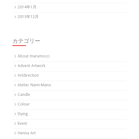
2014年1月
2013年12月
カテゴリー
About marumocci
Advent Artwork
Artdirection
Atelier Nami-Mano
Candle
Colour
Dying
Event
Henna Art