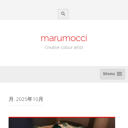
Skip
to
content
marumocci
Creative colour artist
Menu
月:
2025年10月