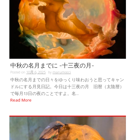
中秋の名月までに -十三夜の月-
Posted on
10月 6, 2025
by
marumocci
中秋の名月までの日々をゆっくり味わおうと思ってキャン
ドルにする月見日記。今日は十三夜の月 旧暦（太陰暦）
で毎月13日の夜のことですよ。名...
Read More