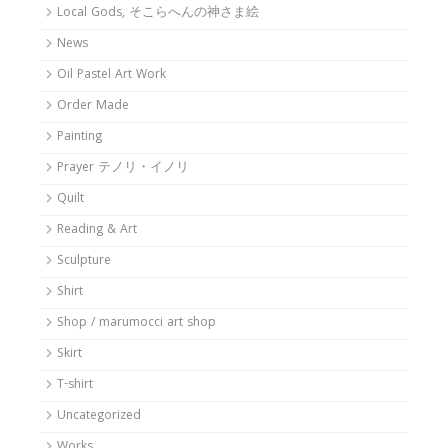
Local Gods, そこらへんの神さま絵
News
Oil Pastel Art Work
Order Made
Painting
Prayer テノリ・イノリ
Quilt
Reading & Art
Sculpture
Shirt
Shop / marumocci art shop
Skirt
T-shirt
Uncategorized
Works