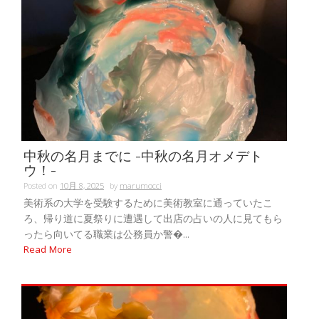
中秋の名月までに -中秋の名月オメデト
ウ！-
Posted on
10月 8, 2025
by
marumocci
美術系の大学を受験するために美術教室に通っていたこ
ろ、帰り道に夏祭りに遭遇して出店の占いの人に見てもら
ったら向いてる職業は公務員か警�...
Read More