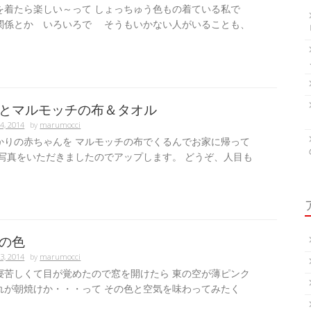
を着たら楽しい～って しょっちゅう色もの着ている私で
関係とか いろいろで そうもいかない人がいることも、
.
とマルモッチの布＆タオル
4, 2014
by
marumocci
かりの赤ちゃんを マルモッチの布でくるんでお家に帰って
 写真をいただきましたのでアップします。 どうぞ、人目も
の色
3, 2014
by
marumocci
寝苦しくて目が覚めたので窓を開けたら 東の空が薄ピンク
れが朝焼けか・・・って その色と空気を味わってみたく
.