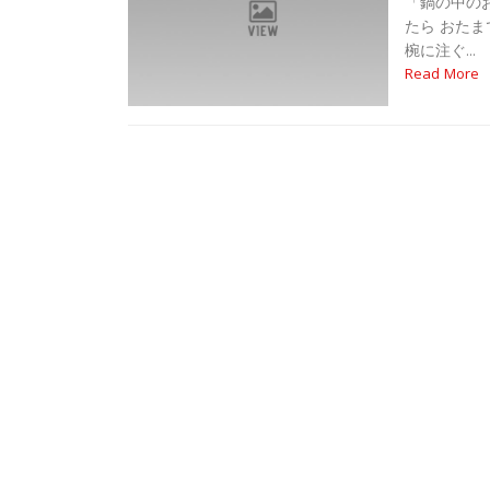
「鍋の中の
たら おた
椀に注ぐ...
Read More