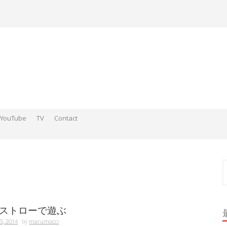
YouTube
TV
Contact
ds そこらへんの神さまスケッチ2015-2016
 そこらへんの神さま絵 2017
ds そこらへんの神さま絵 2018
索
ストローで遊ぶ
5, 2014
by
marumocci