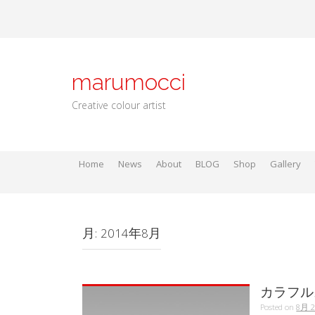
Skip
to
content
marumocci
Creative colour artist
Home
News
About
BLOG
Shop
Gallery
Local go
Local Gods
Local Go
月:
2014年8月
カラフル
Posted on
8月 2