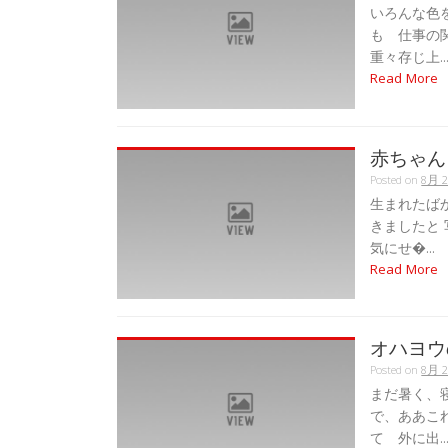
いろんな色
も 仕事の
重々存じ上..
Read More
赤ちゃん
Posted on
8月 2
生まれたば
きましたと
気にせ�...
Read More
オハヨウ
Posted on
8月 2
まだ暑く、
で、ああこ
て 外に出..