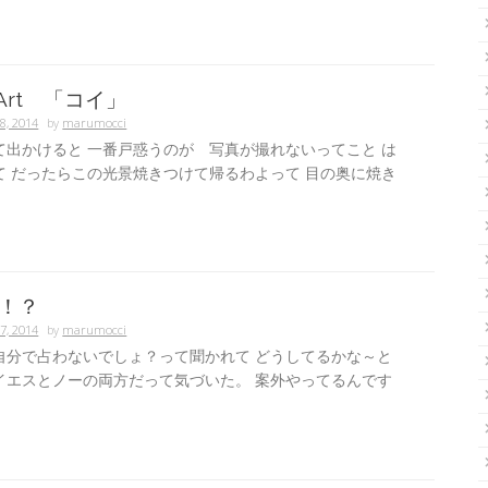
 Art 「コイ」
8, 2014
by
marumocci
て出かけると 一番戸惑うのが 写真が撮れないってこと は
て だったらこの光景焼きつけて帰るわよって 目の奥に焼き
！？
7, 2014
by
marumocci
自分で占わないでしょ？って聞かれて どうしてるかな～と
イエスとノーの両方だって気づいた。 案外やってるんです