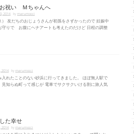
お祝い Ｍちゃんへ
0, 2014
by
marumocci
ス） 友だちのおじょうさんが初孫をさずかったので 妊娠中
お守りで お腹にヘナアートも考えたのだけど 日程の調整
, 2014
by
marumocci
み入れたことのない砂浜に行ってきました。 ほぼ無人駅で
、見知らぬ町って感じが 電車でサクサクいける割に旅人気
した幸せ
, 2014
by
marumocci