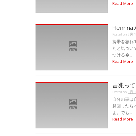
Read More
Hennna
Posted on
8月 1
携帯を忘れ
たと気づい
つける�...
Read More
吉兆って
Posted on
8月 1
自分の事は
見回したら
よ。でも...
Read More