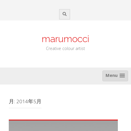
Skip
to
content
marumocci
Creative colour artist
Menu
月:
2014年5月