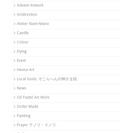
Advent Artwork
Artdirection
Atelier Nami-Mano
Candle
Colour
Dying
Event
Henna Art
Local Gods, そこらへんの神さま絵
News
Oil Pastel Art Work
Order Made
Painting
Prayer テノリ・イノリ