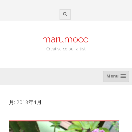
Skip
to
content
marumocci
Creative colour artist
Menu
月:
2018年4月