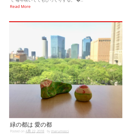
で 毎年咲いててもびっくりする。 �...
Read More
緑の都は 愛の都
Posted on
4月 22, 2018
by
marumocci