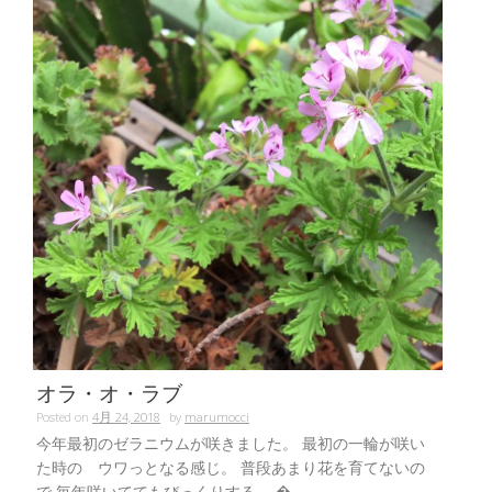
オラ・オ・ラブ
Posted on
4月 24, 2018
by
marumocci
今年最初のゼラニウムが咲きました。 最初の一輪が咲い
た時の ウワっとなる感じ。 普段あまり花を育てないの