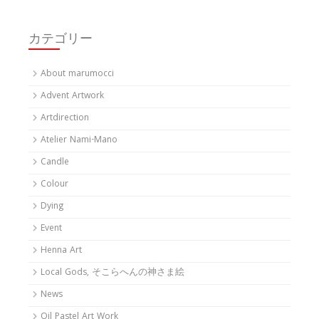
カテゴリー
About marumocci
Advent Artwork
Artdirection
Atelier Nami-Mano
Candle
Colour
Dying
Event
Henna Art
Local Gods, そこらへんの神さま絵
News
Oil Pastel Art Work