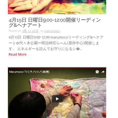
4月15日 日曜日9:00-12:00開催リーディン
グ&ヘナアート
Posted on
4月 12, 2018
by
marumocci
4月15日 日曜日9:00-12:00 marumocciリーディング&ヘナア
ート@代々木公園〜明治神宮らへん(屋外中心)開催しま
す。 エネルギーを読んでお守りになるシ�...
Read More