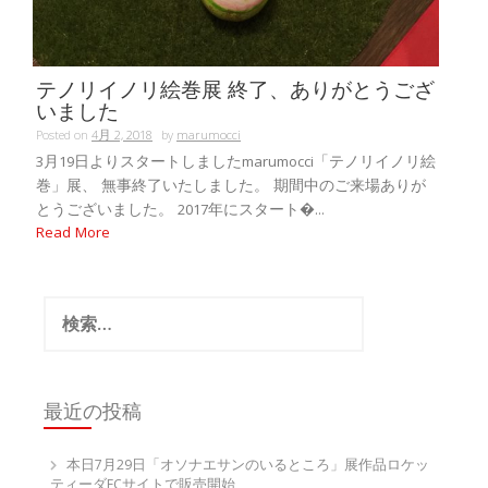
テノリイノリ絵巻展 終了、ありがとうござ
いました
Posted on
4月 2, 2018
by
marumocci
3月19日よりスタートしましたmarumocci「テノリイノリ絵
巻」展、 無事終了いたしました。 期間中のご来場ありが
とうございました。 2017年にスタート�...
Read More
検
索:
最近の投稿
本日7月29日「オソナエサンのいるところ」展作品ロケッ
ティーダECサイトで販売開始