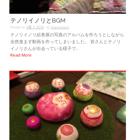
テノリイノリとBGM
Posted on
4月 5, 2018
by
marumocci
テノリイノリ絵巻展の写真のアルバムを作ろうとしながら
全然進まず動画を作ってしまいました。 皆さんとテノリ
イノリさんが出会っている様子で...
Read More