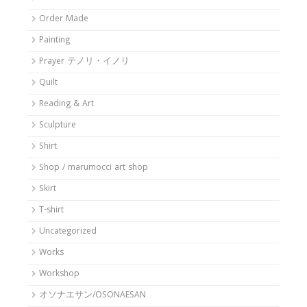
Order Made
Painting
Prayer テノリ・イノリ
Quilt
Reading & Art
Sculpture
Shirt
Shop / marumocci art shop
Skirt
T-shirt
Uncategorized
Works
Workshop
オソナエサン/OSONAESAN