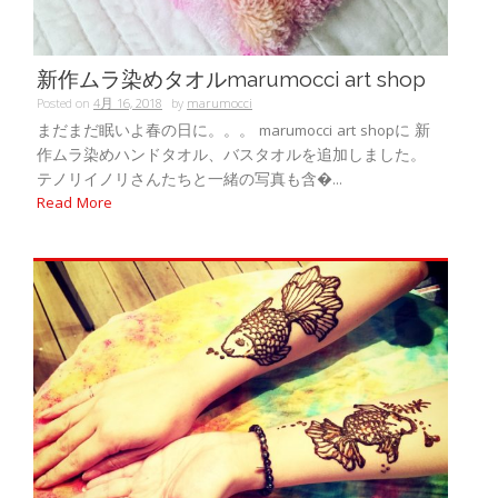
新作ムラ染めタオルmarumocci art shop
Posted on
4月 16, 2018
by
marumocci
まだまだ眠いよ春の日に。。。 marumocci art shopに 新
作ムラ染めハンドタオル、バスタオルを追加しました。
テノリイノリさんたちと一緒の写真も含�...
Read More