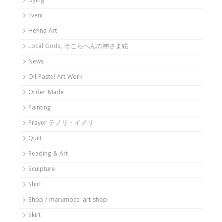
Dying
Event
Henna Art
Local Gods, そこらへんの神さま絵
News
Oil Pastel Art Work
Order Made
Painting
Prayer テノリ・イノリ
Quilt
Reading & Art
Sculpture
Shirt
Shop / marumocci art shop
Skirt