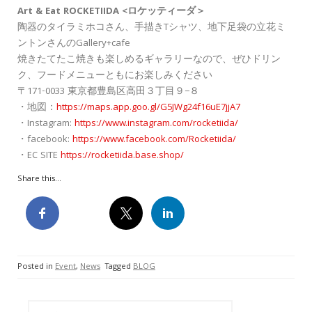
Art & Eat ROCKETIIDA <ロケッティーダ＞
陶器のタイラミホコさん、手描きTシャツ、地下足袋の立花ミ
ントンさんのGallery+cafe
焼きたてたこ焼きも楽しめるギャラリーなので、ぜひドリン
ク、フードメニューともにお楽しみください
〒171-0033 東京都豊島区高田３丁目９−８
・地図：
https://maps.app.goo.gl/G5JWg24f16uE7jjA7
・Instagram:
https://www.instagram.com/rocketiida/
・facebook:
https://www.facebook.com/Rocketiida/
・EC SITE
https://rocketiida.base.shop/
Share this...
Posted in
Event
,
News
Tagged
BLOG
検