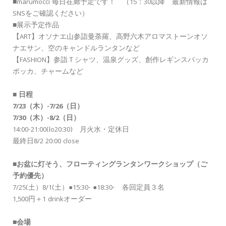
■marumocci 毎日在廊予定です！ （15：30以降 最新情報は
SNSをご確認ください）
■展示予定作品
【ART】オソナエ山参詣曼荼羅、高野六木アロマストーンオソ
ナエサン、空のキャンドルランタンなど
【FASHION】参詣Ｔシャツ、温泉グッズ、創作レギンスパッカ
ポッカ、チャームなど
■
日程
7/23（木）-7/26（日）
7/30（木）-8/2（日）
14:00-21:00(lo20:30) 月火水・定休日
最終日8/2 20:00 close
■
お盆に灯そう、フローティングランタンワークショップ（ご
予約優先）
7/25(土）8/1(土）●15:30- ●18:30- 各回定員３名
1,500円＋1 drinkオーダー
■
会場