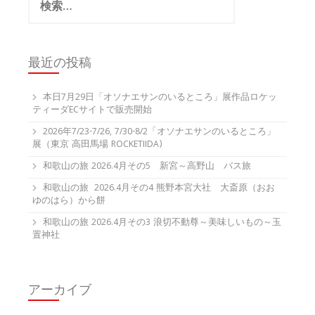
索:
最近の投稿
本日7月29日「オソナエサンのいるところ」展作品ロケッ
ティーダECサイトで販売開始
2026年7/23-7/26, 7/30-8/2「オソナエサンのいるところ」
展（東京 高田馬場 ROCKETIIDA)
和歌山の旅 2026.4月その5 新宮～高野山 バス旅
和歌山の旅 2026.4月その4 熊野本宮大社 大斎原（おお
ゆのはら）から餅
和歌山の旅 2026.4月その3 浪切不動尊～美味しいもの～玉
置神社
アーカイブ