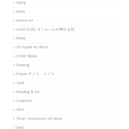
Dying
Event
Henna Art
Local Gods, そこらへんの神さま絵
News
Oil Pastel Art Work
Order Made
Painting
Prayer テノリ・イノリ
Quilt
Reading & Art
Sculpture
Shirt
Shop / marumocci art shop
Skirt