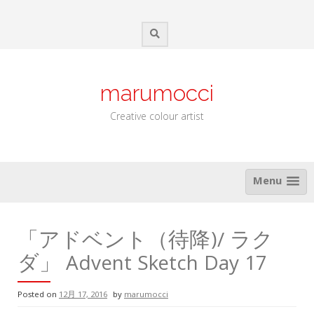
Skip
to
content
marumocci
Creative colour artist
Menu
「アドベント（待降)/ ラク
ダ」 Advent Sketch Day 17
Posted on
12月 17, 2016
by
marumocci