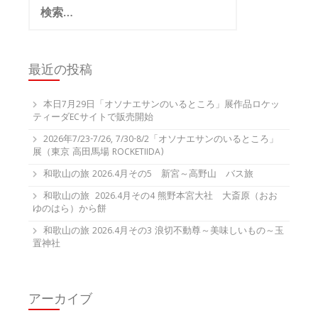
検
索:
最近の投稿
本日7月29日「オソナエサンのいるところ」展作品ロケッ
ティーダECサイトで販売開始
2026年7/23-7/26, 7/30-8/2「オソナエサンのいるところ」
展（東京 高田馬場 ROCKETIIDA)
和歌山の旅 2026.4月その5 新宮～高野山 バス旅
和歌山の旅 2026.4月その4 熊野本宮大社 大斎原（おお
ゆのはら）から餅
和歌山の旅 2026.4月その3 浪切不動尊～美味しいもの～玉
置神社
アーカイブ