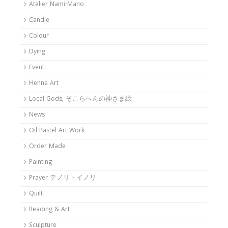
Atelier Nami-Mano
Candle
Colour
Dying
Event
Henna Art
Local Gods, そこらへんの神さま絵
News
Oil Pastel Art Work
Order Made
Painting
Prayer テノリ・イノリ
Quilt
Reading & Art
Sculpture