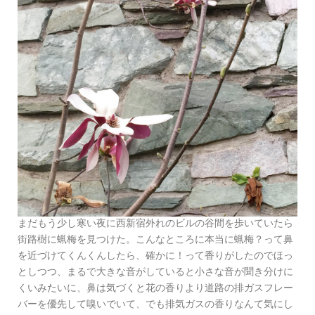
まだもう少し寒い夜に西新宿外れのビルの谷間を歩いていたら
街路樹に蝋梅を見つけた。こんなところに本当に蝋梅？って鼻
を近づけてくんくんしたら、確かに！って香りがしたのでほっ
としつつ、まるで大きな音がしていると小さな音が聞き分けに
くいみたいに、鼻は気づくと花の香りより道路の排ガスフレー
バーを優先して嗅いでいて、でも排気ガスの香りなんて気にし