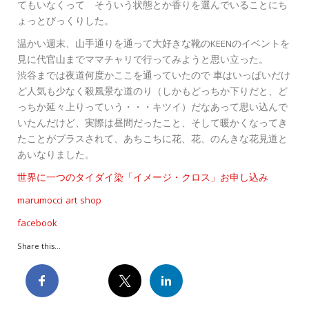
てもいなくって そういう状態とか香りを選んでいることにち
ょっとびっくりした。
温かい週末、山手通りを通って大好きな靴のKEENのイベントを
見に代官山までママチャリで行ってみようと思い立った。
渋谷までは夜道何度かここを通っていたので 車はいっぱいだけ
ど人気も少なく殺風景な道のり（しかもどっちか下りだと、ど
っちか延々上りっていう・・・キツイ）だなあって思い込んで
いたんだけど、実際は昼間だったこと、そして暖かくなってき
たことがプラスされて、あちこちに花、花、のんきな花見道と
あいなりました。
世界に一つのタイダイ染「イメージ・クロス」お申し込み
marumocci art shop
facebook
Share this...