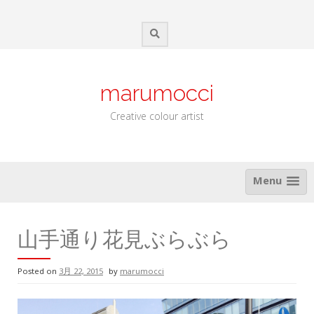
Skip
to
content
marumocci
Creative colour artist
Menu
山手通り花見ぶらぶら
Posted on
3月 22, 2015
by
marumocci