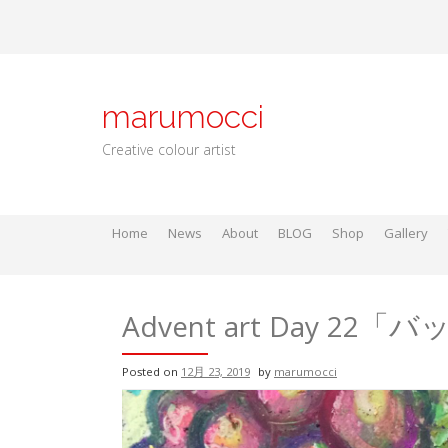
Skip
to
content
marumocci
Creative colour artist
Home
News
About
BLOG
Shop
Gallery
Local go
Local Gods
Local Go
Advent art Day 2
Posted on
12月 23, 2019
by
marumocci