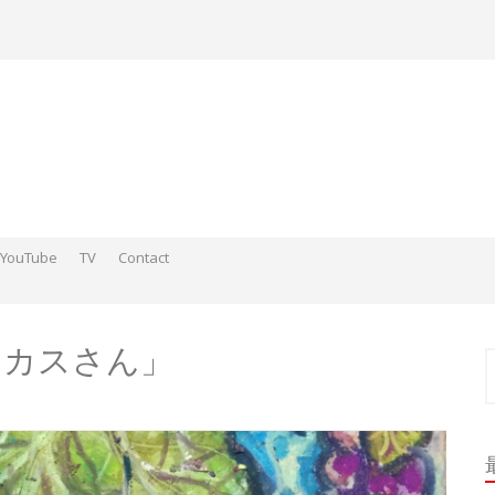
YouTube
TV
Contact
ds そこらへんの神さまスケッチ2015-2016
 そこらへんの神さま絵 2017
ds そこらへんの神さま絵 2018
2「バッカスさん」
索