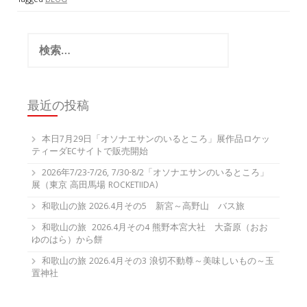
Tagged
BLOG
検
索:
最近の投稿
本日7月29日「オソナエサンのいるところ」展作品ロケッ
ティーダECサイトで販売開始
2026年7/23-7/26, 7/30-8/2「オソナエサンのいるところ」
展（東京 高田馬場 ROCKETIIDA)
和歌山の旅 2026.4月その5 新宮～高野山 バス旅
和歌山の旅 2026.4月その4 熊野本宮大社 大斎原（おお
ゆのはら）から餅
和歌山の旅 2026.4月その3 浪切不動尊～美味しいもの～玉
置神社