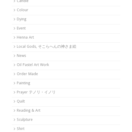
Candle
Colour
Dying
Event
Henna Art
Local Gods, そこらへんの神さま絵
News
Oil Pastel Art Work
Order Made
Painting
Prayer テノリ・イノリ
Quilt
Reading & Art
Sculpture
Shirt