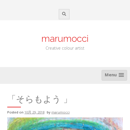
Skip
to
content
marumocci
Creative colour artist
Menu
「そらもよう 」
Posted on
10月 29, 2018
by
marumocci