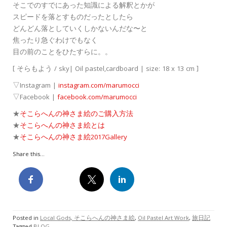
そこでのすでにあった知識による解釈とかが
スピードを落とすものだったとしたら
どんどん落としていくしかないんだな〜と
焦ったり急ぐわけでもなく
目の前のことをひたすらに。。
[ そらもよう / sky| Oil pastel,cardboard | size: 18 x 13 cm ]
▽Instagram |
instagram.com/marumocci
▽Facebook |
facebook.com/marumocci
★
そこらへんの神さま絵のご購入方法
★
そこらへんの神さま絵とは
★
そこらへんの神さま絵
2017Gallery
Share this...
Posted in
Local Gods, そこらへんの神さま絵
,
Oil Pastel Art Work
,
旅日記