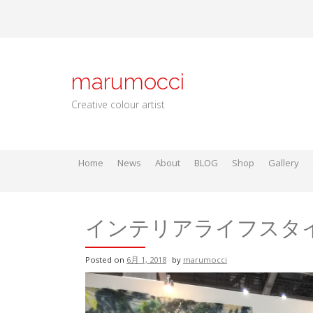
Skip
to
content
marumocci
Creative colour artist
Home
News
About
BLOG
Shop
Gallery
Local go
Local Gods
Local Go
インテリアライフスタイル
Posted on
6月 1, 2018
by
marumocci