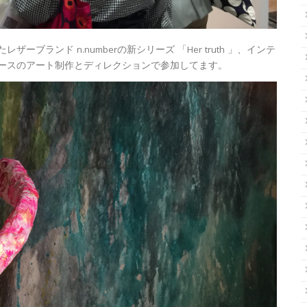
ランド n.numberの新シリーズ 「Her truth 」、インテ
 はブースのアート制作とディレクションで参加してます。