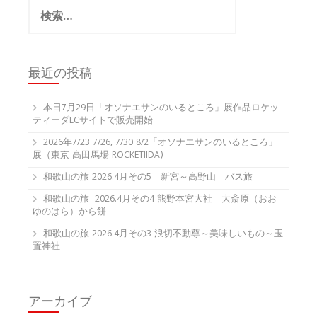
検
索:
最近の投稿
本日7月29日「オソナエサンのいるところ」展作品ロケッ
ティーダECサイトで販売開始
2026年7/23-7/26, 7/30-8/2「オソナエサンのいるところ」
展（東京 高田馬場 ROCKETIIDA)
和歌山の旅 2026.4月その5 新宮～高野山 バス旅
和歌山の旅 2026.4月その4 熊野本宮大社 大斎原（おお
ゆのはら）から餅
和歌山の旅 2026.4月その3 浪切不動尊～美味しいもの～玉
置神社
アーカイブ