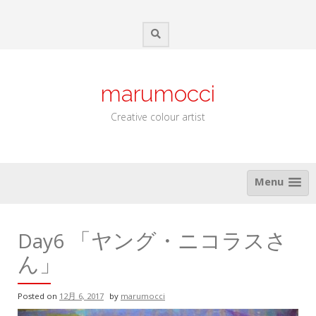
Skip
to
content
marumocci
Creative colour artist
Menu
Day6 「ヤング・ニコラスさ
ん」
Posted on
12月 6, 2017
by
marumocci