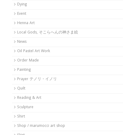
Dying
Event
Henna Art
Local Gods, そこらへんの神さま絵
News
Oil Pastel Art Work
Order Made
Painting
Prayer テノリ・イノリ
Quilt
Reading & Art
Sculpture
Shirt
Shop / marumocci art shop