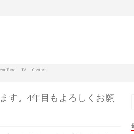
YouTube
TV
Contact
ds そこらへんの神さまスケッチ2015-2016
 そこらへんの神さま絵 2017
ds そこらへんの神さま絵 2018
ます。4年目もよろしくお願
索