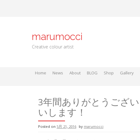
Skip
to
content
marumocci
Creative colour artist
Home
News
About
BLOG
Shop
Gallery
Local go
Local Gods
Local Go
3年間ありがとうござい
いします！
Posted on
5月 21, 2016
by
marumocci