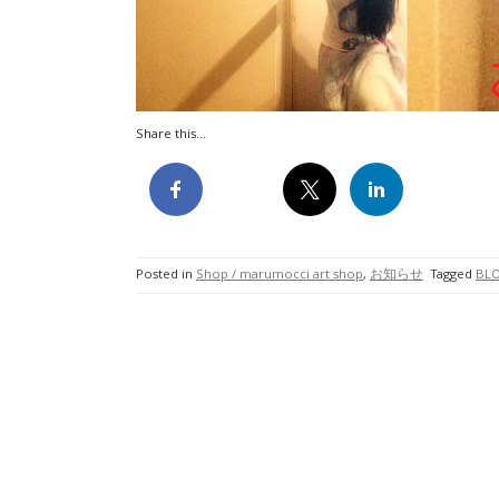
Share this...
Posted in
Shop / marumocci art shop
,
お知らせ
Tagged
BL