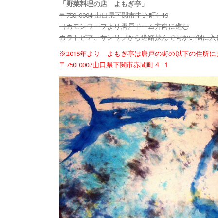
「野菜料理の店 よもぎ亭」
〒750-0004 山口県下関市中之町1-19
（カモンワーフより唐戸ドーム方向に進む
カラトピア、サンリブから道路挟んで向かい側に入
※2015年より
よもぎ亭
は唐戸の街の以下の住所に
〒750-0007山口県下関市赤間町４-１