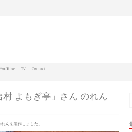
YouTube
TV
Contact
ds そこらへんの神さまスケッチ2015-2016
 そこらへんの神さま絵 2017
ds そこらへんの神さま絵 2018
台村 よもぎ亭」さん のれん
索
のれんを製作しました。