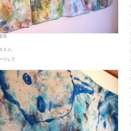
彩店
ススメ。
ージして