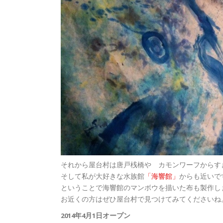
それから屋台村は唐戸桟橋や カモンワーフからす
そして私が大好きな水族館
「海響館」
からも近いで
ということで海響館のマンボウを描いた布も製作し
お近くの方はぜひ屋台村で見つけてみてくださいね
2014年4月1日オープン