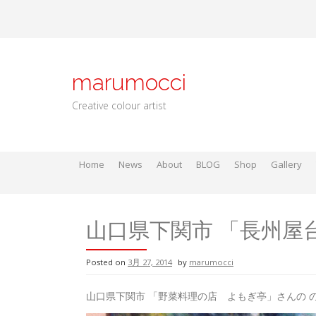
Skip
to
content
marumocci
Creative colour artist
Home
News
About
BLOG
Shop
Gallery
Local go
Local Gods
Local Go
山口県下関市 「長州屋
Posted on
3月 27, 2014
by
marumocci
山口県下関市 「野菜料理の店 よもぎ亭」さんの 