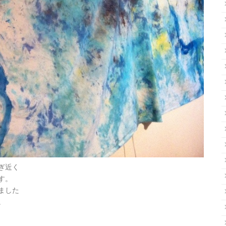
ぎ近く
す。
ました
。