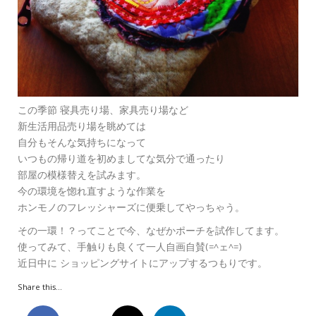
この季節 寝具売り場、家具売り場など
新生活用品売り場を眺めては
自分もそんな気持ちになって
いつもの帰り道を初めましてな気分で通ったり
部屋の模様替えを試みます。
今の環境を惚れ直すような作業を
ホンモノのフレッシャーズに便乗してやっちゃう。
その一環！？ってことで今、なぜかポーチを試作してます。
使ってみて、手触りも良くて一人自画自賛(=^ェ^=)
近日中に ショッピングサイトにアップするつもりです。
Share this...