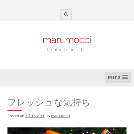
Skip
to
content
marumocci
Creative colour artist
Menu
フレッシュな気持ち
Posted on
3月 12, 2014
by
marumocci