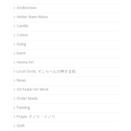
Artdirection
Atelier Nami-Mano
Candle
Colour
Dying
Event
Henna Art
Local Gods, そこらへんの神さま絵
News
Oil Pastel Art Work
Order Made
Painting
Prayer テノリ・イノリ
Quilt