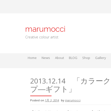
Skip
to
content
marumocci
Creative colour artist
Home
News
About
BLOG
Shop
Gallery
Local go
Local Gods
Local Go
2013.12.14 「カ
プ―ギフト」
Posted on
1月 2, 2014
by
marumocci