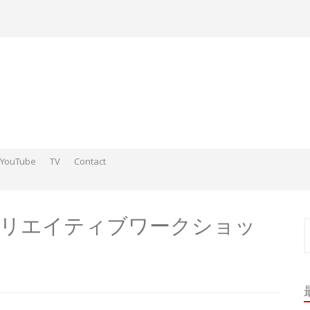
YouTube
TV
Contact
ds そこらへんの神さまスケッチ2015-2016
 そこらへんの神さま絵 2017
ds そこらへんの神さま絵 2018
ラークリエイティブワークショッ
索