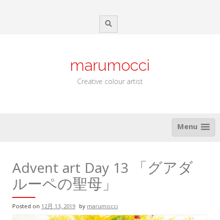
Skip
to
content
marumocci
Creative colour artist
Menu
Advent art Day 13 「グアダ
ルーペの聖母」
Posted on
12月 13, 2019
by
marumocci