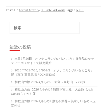
Posted in
Advent Artwork
,
Oil Pastel Art Work
Tagged
BLOG
検
索:
最近の投稿
本日7月29日「オソナエサンのいるところ」展作品ロケッ
ティーダECサイトで販売開始
2026年7/23-7/26, 7/30-8/2「オソナエサンのいるところ」
展（東京 高田馬場 ROCKETIIDA)
和歌山の旅 2026.4月その5 新宮～高野山 バス旅
和歌山の旅 2026.4月その4 熊野本宮大社 大斎原（おお
ゆのはら）から餅
和歌山の旅 2026.4月その3 浪切不動尊～美味しいもの～玉
置神社