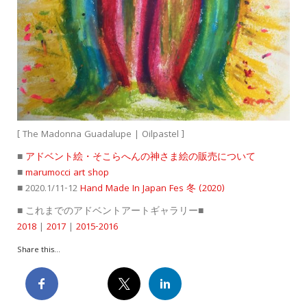
[ The Madonna Guadalupe | Oilpastel ]
■
アドベント絵・そこらへんの神さま絵の販売について
■
marumocci art shop
■ 2020.1/11-12
Hand Made In Japan Fes 冬 (2020)
■ これまでのアドベントアートギャラリー■
2018
|
2017
|
2015-2016
Share this...