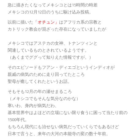
急に描きたくなってメキシコとは15時間の時差
メキシコの12月12日のうちに駆け込み投稿。
以前に描いた
「オチュン」
はアフリカ系の宗教と
カトリック教会が混ざった存在になっていましたが
メキシコではアステカの女神、トナンツィンと
関連しているものとされているようです。
（あくまでググって知りえた情報ですが。）
そのエピソードもフアン・ディエゴというインディオが
親戚の病気のために走り回ってたところ
聖母が癒してくれたというお話。
そもそも12月の年の瀬せまるころ
（メキシコでもそんな気分なのかな）
寒いわ、身内が病気だわ、
基本世界中はよほどの立場にない限り食うに困って当たり前の
1500年代。
もちろん現代にも治せない病気だっていくらでもあるけど
日本で言うと、来年の大河の本能寺の変の数十年前。