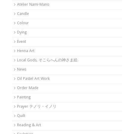
Atelier Nami-Mano
Candle
Colour
Dying
Event
Henna Art
Local Gods, そこらへんの神さま絵
News
Oil Pastel Art Work
Order Made
Painting
Prayer テノリ・イノリ
Quilt
Reading & Art