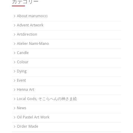
カテゴリー
About marumocci
Advent Artwork
Artdirection
Atelier Nami-Mano
Candle
Colour
Dying
Event
Henna Art
Local Gods, そこらへんの神さま絵
News
Oil Pastel Art Work
Order Made