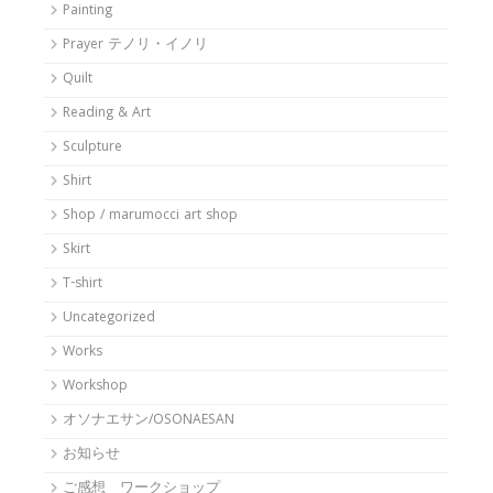
Painting
Prayer テノリ・イノリ
Quilt
Reading & Art
Sculpture
Shirt
Shop / marumocci art shop
Skirt
T-shirt
Uncategorized
Works
Workshop
オソナエサン/OSONAESAN
お知らせ
ご感想 ワークショップ