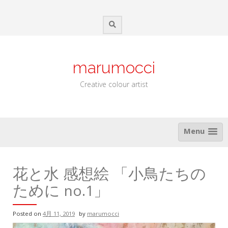
Skip
to
content
marumocci
Creative colour artist
Menu
花と水 感想絵 「小鳥たちの
ために no.1」
Posted on
4月 11, 2019
by
marumocci