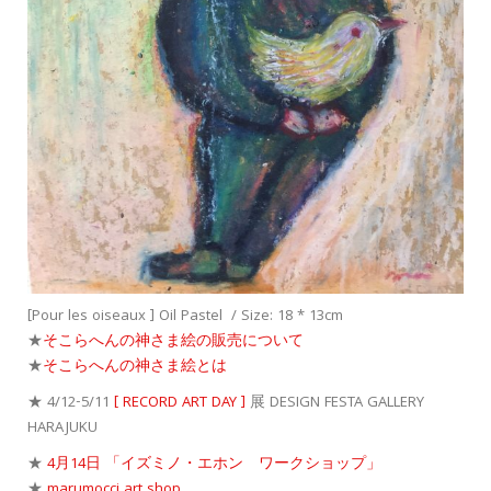
[Pour les oiseaux ] Oil Pastel / Size: 18 * 13cm
★
そこらへんの神さま絵の販売について
★
そこらへんの神さま絵とは
★ 4/12-5/11
[ RECORD ART DAY ]
展 DESIGN FESTA GALLERY
HARAJUKU
★
4
月
14
日
「イズミノ・エホン ワークショップ」
★
marumocci art shop