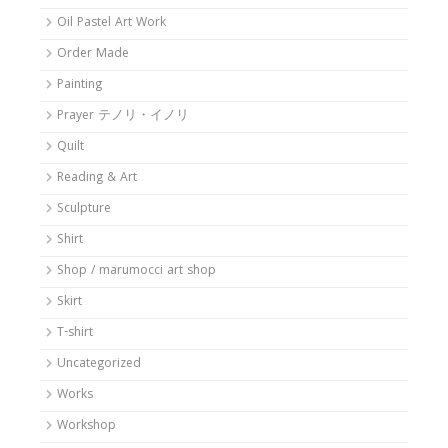
Oil Pastel Art Work
Order Made
Painting
Prayer テノリ・イノリ
Quilt
Reading & Art
Sculpture
Shirt
Shop / marumocci art shop
Skirt
T-shirt
Uncategorized
Works
Workshop