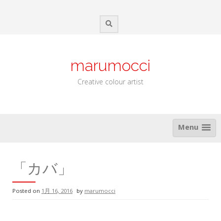
Skip
to
content
marumocci
Creative colour artist
Menu
「カバ」
Posted on
1月 16, 2016
by
marumocci