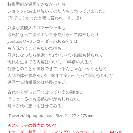
特集番組が録画できなかった時
ショックのあまり泣いてのたうちまわっていました。
(育てにくかったと親に言われます。涙)
好きな芸能人のコマーシャルも
必死になってタイミングを見計らって録画したり
youtubeやHDレコーダーのある今では
もう味わうこともない気持ち。
好きになったら検索すればバンバン動画も見られて
現代を生きてる内容はつい2、30年前の人生の
何倍ものことが体験できているんじゃないかなと思う。
人間の体や脳みそが2、30年で変わったって聞かないけど
処理する情報量のは格段に多い。
古代からずっと同じぽってり姿の動物に
ほっとするのも必然なのかもしれない。
時々古代に想いをはせてみる。
[Taweret/ hippopotamus ] Size 2L 127 × 178 mm
★
スケッチの販売について
★
オーダー製作 「リーディングによるカラーアート」 A4パネ