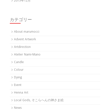
2013年12月
カテゴリー
About marumocci
Advent Artwork
Artdirection
Atelier Nami-Mano
Candle
Colour
Dying
Event
Henna Art
Local Gods, そこらへんの神さま絵
News