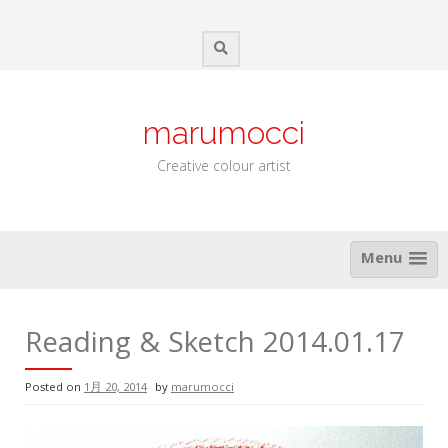
Skip
to
content
marumocci
Creative colour artist
Menu
Reading & Sketch 2014.01.17
Posted on
1月 20, 2014
by
marumocci