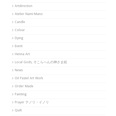
Artdirection
Atelier Nami-Mano
Candle
Colour
Dying
Event
Henna Art
Local Gods, そこらへんの神さま絵
News
Oil Pastel Art Work
Order Made
Painting
Prayer テノリ・イノリ
Quilt