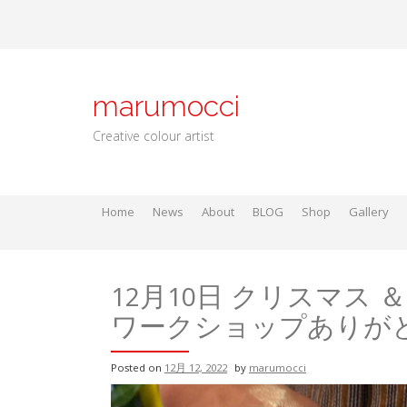
Skip
to
content
marumocci
Creative colour artist
Home
News
About
BLOG
Shop
Gallery
Local go
Local Gods
Local Go
12月10日 クリスマス
ワークショップありが
Posted on
12月 12, 2022
by
marumocci