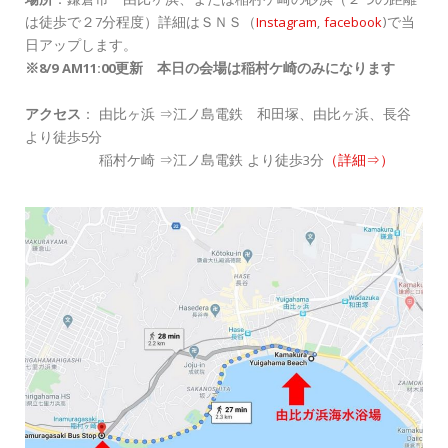
場所
：鎌倉市
由比ヶ浜、または
稲村ケ崎の砂浜（２つの距離
は徒歩で２7分程度）詳細はＳＮＳ（
Instagram
,
facebook
)で当
日アップします。
※8/9 AM11:00更新 本日の会場は稲村ケ崎のみになります
アクセス
： 由比ヶ浜 ⇒江ノ島電鉄 和田塚、由比ヶ浜、長谷
より徒歩5分
稲村ケ崎 ⇒江ノ島電鉄 より徒歩3分
（詳細⇒）