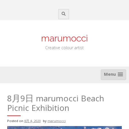
Skip
to
content
marumocci
Creative colour artist
Menu
8月9日 marumocci Beach
Picnic Exhibition
Posted on
8月 4, 2020
by
marumocci