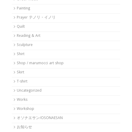
Painting
Prayer テノリ・イノリ
Quilt
Reading & Art
Sculpture
Shirt
Shop / marumocci art shop
Skirt
T-shirt
Uncategorized
Works
Workshop
オソナエサン/OSONAESAN
お知らせ