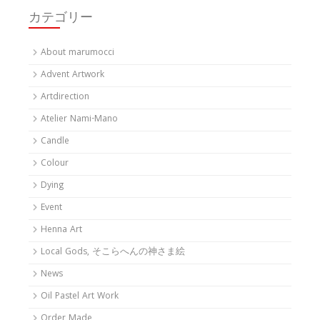
カテゴリー
About marumocci
Advent Artwork
Artdirection
Atelier Nami-Mano
Candle
Colour
Dying
Event
Henna Art
Local Gods, そこらへんの神さま絵
News
Oil Pastel Art Work
Order Made