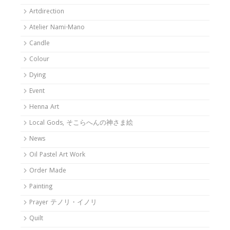
Artdirection
Atelier Nami-Mano
Candle
Colour
Dying
Event
Henna Art
Local Gods, そこらへんの神さま絵
News
Oil Pastel Art Work
Order Made
Painting
Prayer テノリ・イノリ
Quilt