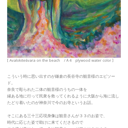
[ Avalokiteśvara on the beach /Ａ4 plywood water color ]
こういう時に思い出すのが鎌倉の長谷寺の観音様のエピソー
ド。
奈良で彫られた二体の観音様のうちの一体を
縁ある地に行って民衆を救ってくれるように大阪から海に流し
たどり着いたのが神奈川で今のお寺というお話。
そこにある三十三応現身像は観音さんが３３のお姿で、
時代に応じた姿で助けに来てくださるので