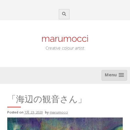
Skip
to
content
marumocci
Creative colour artist
Menu
「海辺の観音さん」
Posted on
7月 23, 2020
by
marumocci