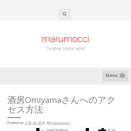
Skip
to
content
marumocci
Creative colour artist
Menu
酒房Omiyamaさんへのアク
セス方法
Posted on
11月 14, 2019
by
marumocci