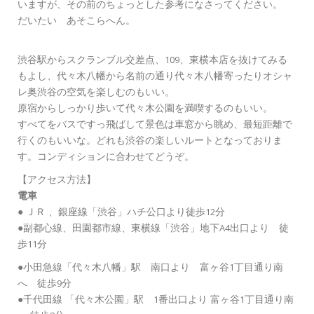
いますが、その前のちょっとした参考になさってください。
だいたい あそこらへん。
渋谷駅からスクランブル交差点、109、東横本店を抜けてみる
もよし、代々木八幡から名前の通り代々木八幡寄ったりオシャ
レ奥渋谷の空気を楽しむのもいい。
原宿からしっかり歩いて代々木公園を満喫するのもいい。
すべてをバスですっ飛ばして景色は車窓から眺め、最短距離で
行くのもいいな。どれも渋谷の楽しいルートとなっておりま
す。コンディションに合わせてどうぞ。
【アクセス方法】
電車
● ＪＲ 、銀座線「渋谷」ハチ公口より徒歩12分
●副都心線、田園都市線、東横線「渋谷」地下A4出口より 徒
歩11分
●小田急線「代々木八幡」駅 南口より 富ヶ谷1丁目通り南
へ 徒歩9分
●千代田線 「代々木公園」駅 1番出口より 富ヶ谷1丁目通り南