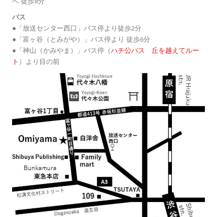
へ 徒歩8分
バス
●「放送センター西口」バス停より徒歩2分
●「富ヶ谷（とみがや）」バス停より 徒歩6分
●「神山（かみやま）」バス停（
ハチ公バス 丘を越えてルー
ト
）より目の前