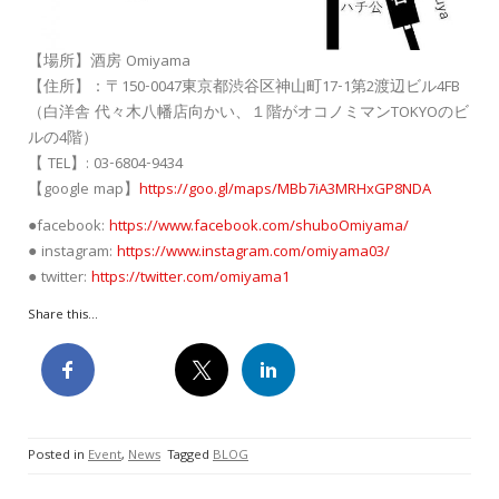
【場所】酒房 Omiyama
【住所】：〒150-0047東京都渋谷区神山町17-1第2渡辺ビル4FB
（白洋舎 代々木八幡店向かい、１階がオコノミマンTOKYOのビ
ルの4階）
【 TEL】: 03-6804-9434
【google map】
https://goo.gl/maps/MBb7iA3MRHxGP8NDA
●facebook:
https://www.facebook.com/shuboOmiyama/
● instagram:
https://www.instagram.com/omiyama03/
● twitter:
https://twitter.com/omiyama1
Share this...
Posted in
Event
,
News
Tagged
BLOG