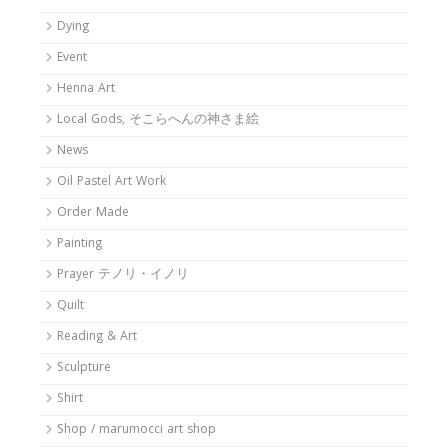
Dying
Event
Henna Art
Local Gods, そこらへんの神さま絵
News
Oil Pastel Art Work
Order Made
Painting
Prayer テノリ・イノリ
Quilt
Reading & Art
Sculpture
Shirt
Shop / marumocci art shop