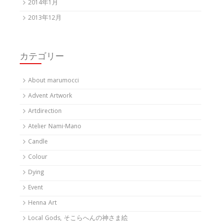
2014年1月
2013年12月
カテゴリー
About marumocci
Advent Artwork
Artdirection
Atelier Nami-Mano
Candle
Colour
Dying
Event
Henna Art
Local Gods, そこらへんの神さま絵