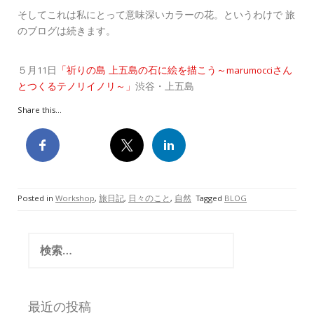
そしてこれは私にとって意味深いカラーの花。というわけで 旅
のブログは続きます。
５月11日
「祈りの島 上五島の石に絵を描こう～marumocciさん
とつくるテノリイノリ～」
渋谷・上五島
Share this...
Posted in
Workshop
,
旅日記
,
日々のこと
,
自然
Tagged
BLOG
検
索:
最近の投稿