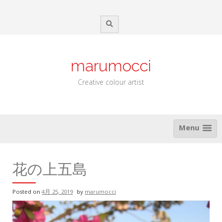
Skip
to
content
marumocci
Creative colour artist
Menu
花の上五島
Posted on
4月 25, 2019
by
marumocci