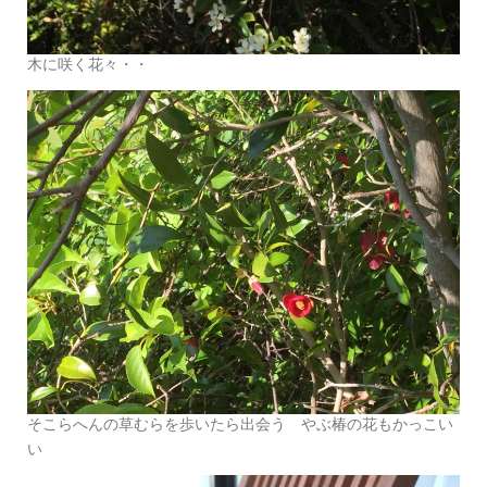
木に咲く花々・・
そこらへんの草むらを歩いたら出会う やぶ椿の花もかっこい
い