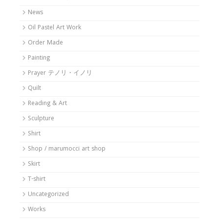
News
Oil Pastel Art Work
Order Made
Painting
Prayer テノリ・イノリ
Quilt
Reading & Art
Sculpture
Shirt
Shop / marumocci art shop
Skirt
T-shirt
Uncategorized
Works