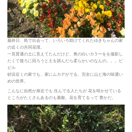
最終日、島で出会って、いろいろ助けてくれたゆきちゃんの家
の近くの共同花壇。
一見普通の土に見えてたんだけど、奥の白いカラーをを撮影し
たくて後ろに回ろうと土を踏んだら柔らかいのなんの。。。ビ
ビル
砂浜近くの家でも、家にムカデがでる、完全に山と海の味濃い
めの世界。
こんなに自然が身近でも 住んでる人たちが 花を咲かせている
ところがたくさんあるのも素敵。花を育てるって 豊かだ。