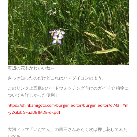
海辺の花もかわいいね～
さっき知ったのだけどこれはハマダイコンのよう。
このリンク上五島のバードウォッチング向けのガイドで 植物に
ついても詳しかった便利！
https://shinkamigoto.com/burger_editor/burger_editor/dl/43__Ym
FyZGlzbGFuZDBfMDE-d-.pdf
大河ドラマ「いだてん」の四三さんみたく次は押し花してみた
いなあ。