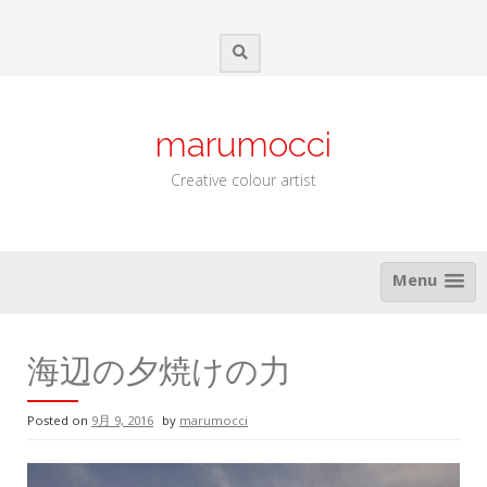
Skip
to
content
marumocci
Creative colour artist
Menu
海辺の夕焼けの力
Posted on
9月 9, 2016
by
marumocci