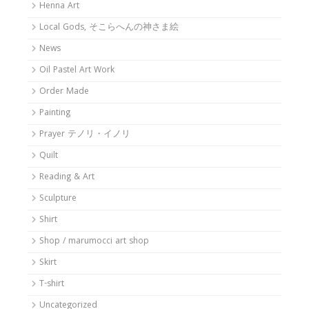
Henna Art
Local Gods, そこらへんの神さま絵
News
Oil Pastel Art Work
Order Made
Painting
Prayer テノリ・イノリ
Quilt
Reading & Art
Sculpture
Shirt
Shop / marumocci art shop
Skirt
T-shirt
Uncategorized