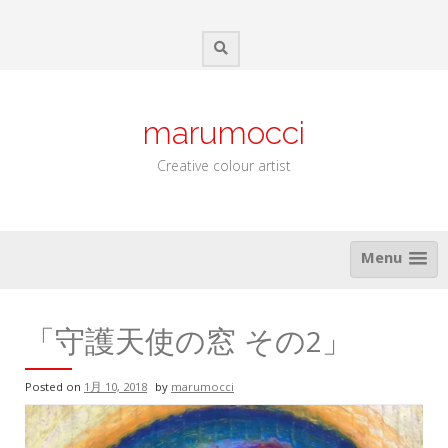
Skip
to
content
marumocci
Creative colour artist
Menu
「守護天使の窓 その2」
Posted on
1月 10, 2018
by
marumocci