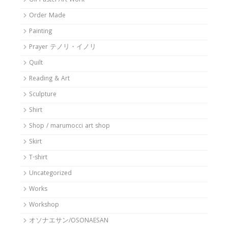
Oil Pastel Art Work
Order Made
Painting
Prayer テノリ・イノリ
Quilt
Reading & Art
Sculpture
Shirt
Shop / marumocci art shop
Skirt
T-shirt
Uncategorized
Works
Workshop
オソナエサン/OSONAESAN