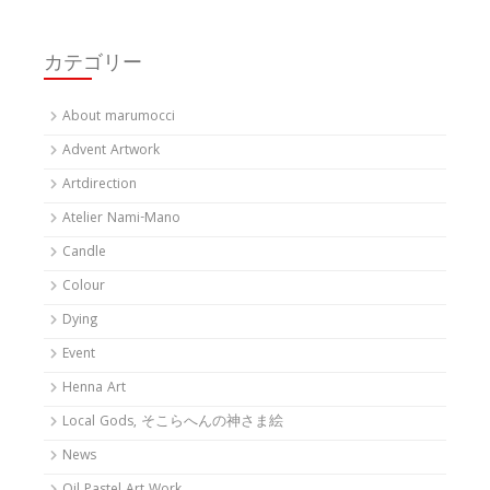
カテゴリー
About marumocci
Advent Artwork
Artdirection
Atelier Nami-Mano
Candle
Colour
Dying
Event
Henna Art
Local Gods, そこらへんの神さま絵
News