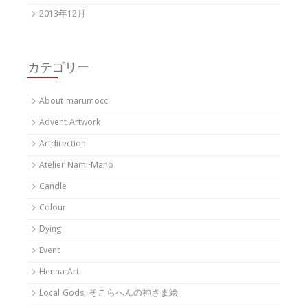
2013年12月
カテゴリー
About marumocci
Advent Artwork
Artdirection
Atelier Nami-Mano
Candle
Colour
Dying
Event
Henna Art
Local Gods, そこらへんの神さま絵