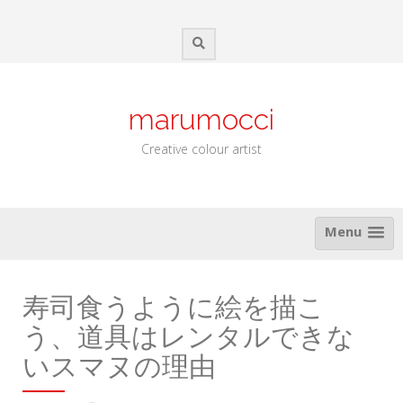
Skip
to
content
marumocci
Creative colour artist
Menu
寿司食うように絵を描こ
う、道具はレンタルできな
いスマヌの理由