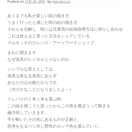
Posted on
11月 20, 2016
by
marumocci
あくまでも私が楽しい絵の描き方
うまく行ったと感じた時の絵の描き方
それらを分解し、時には児童用の絵画指導方法に照らし合わせ
これは使えると思った方法をシェアしている
マルモッチのクレパス・アートワークショップ。
まれに聞きます
なぜ道具がレンタルじゃないのか。
シンプルな答えとしては
道具は単なる道具にあらず
あなたの心の鏡だからです。
（大げさなことになりましたよ～）
クレパスの１本１本を選ぶ時、
この絵を描こうと思ったからこの色を選ぼうって動きを
極力排していきます。
手が動いたその先にあるものが正解と。
思考をなるべく外し野性のカンで色を選んでいく。