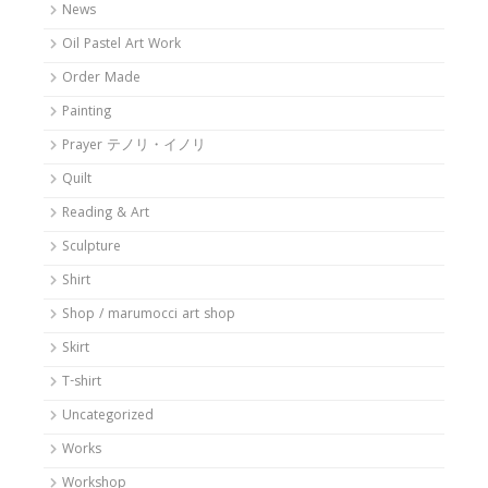
News
Oil Pastel Art Work
Order Made
Painting
Prayer テノリ・イノリ
Quilt
Reading & Art
Sculpture
Shirt
Shop / marumocci art shop
Skirt
T-shirt
Uncategorized
Works
Workshop