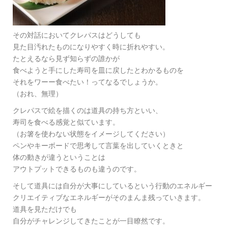
その対話においてクレパスはどうしても
見た目汚れたものになりやすく時に折れやすい。
たとえるなら見ず知らずの誰かが
食べようと手にした寿司を皿に戻したとわかるものを
それをワーー食べたい！ってなるでしょうか。
（おれ、無理）
クレパスで絵を描くのは道具の持ち方といい、
寿司を食べる感覚と似ています。
（お箸を使わない状態をイメージしてください）
ペンやキーボードで思考して言葉を出していくときと
体の動きが違うということは
アウトプットできるものも違うのです。
そして道具には自分が大事にしているという行動のエネルギー
クリエイティブなエネルギーがそのまんま残っていきます。
道具を見ただけでも
自分がチャレンジしてきたことが一目瞭然です。