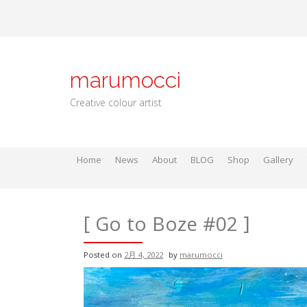
Skip
to
content
marumocci
Creative colour artist
Home
News
About
BLOG
Shop
Gallery
Local go
Local Gods
Local Go
[ Go to Boze #02 ]
Posted on
2月 4, 2022
by
marumocci