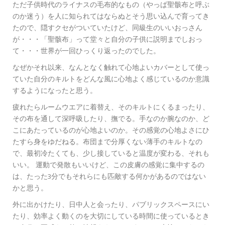
ただ子供時代のライナスの毛布的なもの（やっぱ聖骸布と呼ぶ
のか迷う）を人に知られてはならぬとそう思い込んで育ってき
たので、隠すクセがついていたけど、同級生のいいおっさん
が・・・「聖骸布」って堂々と自分の子供に説明までしおっ
て・・・世界が一回ひっくり返ったのでした。
なぜかそれ以来、なんとなく触れて心地よいカバーとして使っ
ていた自分のキルトをどんな風に心地よく感じているのか意識
するようになったと思う。
疲れたらルームウエアに着替え、そのキルトにくるまったり、
その布を通して深呼吸したり、撫でる。手なのか腕なのか、ど
こにあたっているのが心地よいのか。その感覚の心地よさにひ
たすら身をゆだねる。布団まで分厚くない薄手のキルトなの
で、最初冷たくても、少し接していると温度が変わる、それも
いい。 運動で発散もいいけど、この皮膚の感覚に集中するの
は、たった3分でもそれらにも匹敵する何かがあるのではない
かと思う。
外に出かけたり、日中人と会ったり、パブリックスペースにい
たり、効率よく動くのを大切にしている時間に使っているとき