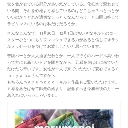
覚を働かせている部分が多い気がしている。化粧水で潤わせて
いる間、それを心地よく感じているのはどこじゃ？べとべとが
いいのか？どれが適切なしっとりなんだろう、と自問自答して
ラビリンスにいるのは私だけだろうか。
そんなこんなで、11月30日、12月1日はちいさなキルトのコー
スターひとつにもリフレッシュできる力があると信じてオラク
ルメッセージをつけてお渡ししたいと思っています。
普段バーとか大人過ぎだわとか、一人で行くのハードル高いわ
って方にも新しいドアを開きながら、五感を遊ばせに来ていた
だけたら幸いです。女性が一人で来ていただいて安心できるＯ
ｍｉｙａｍａさんですから。
もちろんｍａｒｕｍｏｃｃｉキルト作品もご覧いただけます。
五感をあそばせて師走の始まり、記念すべき令和最後の月、一
息入れにいらっしゃいませ。