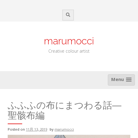
Skip
to
content
marumocci
Creative colour artist
Menu
ふふふの布にまつわる話―
聖骸布編
Posted on
11月 13, 2019
by
marumocci