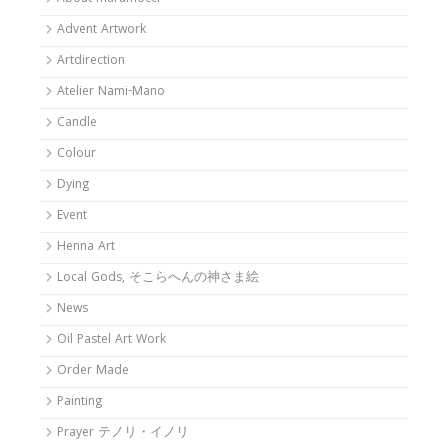
Advent Artwork
Artdirection
Atelier Nami-Mano
Candle
Colour
Dying
Event
Henna Art
Local Gods, そこらへんの神さま絵
News
Oil Pastel Art Work
Order Made
Painting
Prayer テノリ・イノリ