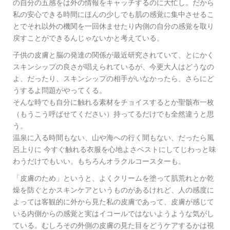
の自分の五感をは外の情報をキャッチするのに大忙し。だから
私の安心できる時間にほんの少しでも肌の感覚に集中させるこ
とでそれ以外の機関を一回休ませたり内側の自分の感覚を取り
戻すことができるんじゃないかと考えている。
子供の皮膚と脳の発達の関係が最近研究されていて、とにかく
スキンシップの良さが唱えられているが、今更大人はどうなの
よ、だったり、スキンシップの相手がいなかったら、さらにど
うするよ問題がやってくる。
そんな時でも自分に触れる素材をチョイスするとか聖骸布一枚
（もうこう呼ばせてください）持ってるだけでも全然違うと思
う。
温泉に入る時間もない、山や海への行く間もない、だったら風
呂上りに 今すぐ触れる衣服を心地よさベストにしてじわっと味
わうだけでもいい。もちろんオラクルコースターも。
「皮膚のため」というと、よくクリームを塗って肌荒れとか乾
燥を防ぐとかスキンケアというものがあるけれど、人の感度に
よっては客観的に外から見た私の皮膚であって、皮膚が感じて
いる内側からの感覚と実はイコールではないようような気がし
ている。むしろその外側の皮膚の見た目をどうケアするかは視