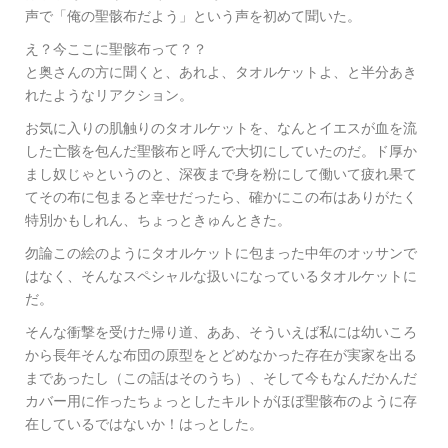
声で「俺の聖骸布だよう」という声を初めて聞いた。
え？今ここに聖骸布って？？
と奥さんの方に聞くと、あれよ、タオルケットよ、と半分あき
れたようなリアクション。
お気に入りの肌触りのタオルケットを、なんとイエスが血を流
した亡骸を包んだ聖骸布と呼んで大切にしていたのだ。ド厚か
まし奴じゃというのと、深夜まで身を粉にして働いて疲れ果て
てその布に包まると幸せだったら、確かにこの布はありがたく
特別かもしれん、ちょっときゅんときた。
勿論この絵のようにタオルケットに包まった中年のオッサンで
はなく、そんなスペシャルな扱いになっているタオルケットに
だ。
そんな衝撃を受けた帰り道、ああ、そういえば私には幼いころ
から長年そんな布団の原型をとどめなかった存在が実家を出る
まであったし（この話はそのうち）、そして今もなんだかんだ
カバー用に作ったちょっとしたキルトがほぼ聖骸布のように存
在しているではないか！はっとした。