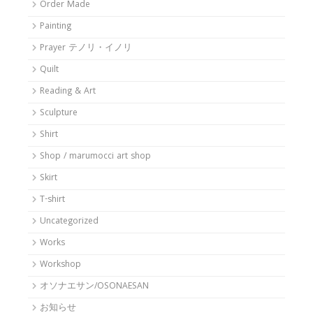
Order Made
Painting
Prayer テノリ・イノリ
Quilt
Reading & Art
Sculpture
Shirt
Shop / marumocci art shop
Skirt
T-shirt
Uncategorized
Works
Workshop
オソナエサン/OSONAESAN
お知らせ