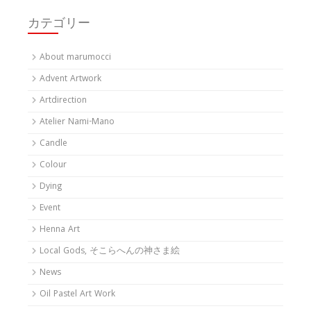
カテゴリー
About marumocci
Advent Artwork
Artdirection
Atelier Nami-Mano
Candle
Colour
Dying
Event
Henna Art
Local Gods, そこらへんの神さま絵
News
Oil Pastel Art Work