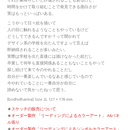
それが素晴らしいと評価されることもあるけど、
時間をかけて取り組むことで発見できる面白さが
実はもっといっぱいある。
こうやって日々絵を描いて
人の目に触れるようなこともやっているけど
どうしてできるんですか？って聞かれて
デザイン系の学校を出たんですよって言えば
即納得されることが多いみたい。
実際は学校を出た直後には描けなかった絵だし
卒業して何年も直接関係あることもないこともやって
探し続けて来て今のやれることだし
自分が一番楽しんでいるなあと感じているので
今やれていることに一番自分が自分に
諦めないで良かったねって思う。
[bodhidharma] Size 2L 127 × 178 mm
★
スケッチの販売について
★
オーダー製作 「リーディングによるカラーアート」 A4パネ
ル張り
★
オーダー製作「リーディングによるシンボルカラーアート」