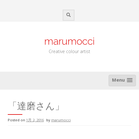
Skip
to
content
marumocci
Creative colour artist
Menu
「達磨さん」
Posted on
1月 2, 2016
by
marumocci