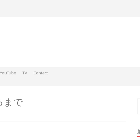
YouTube
TV
Contact
ds そこらへんの神さまスケッチ2015-2016
 そこらへんの神さま絵 2017
ds そこらへんの神さま絵 2018
るまで
索