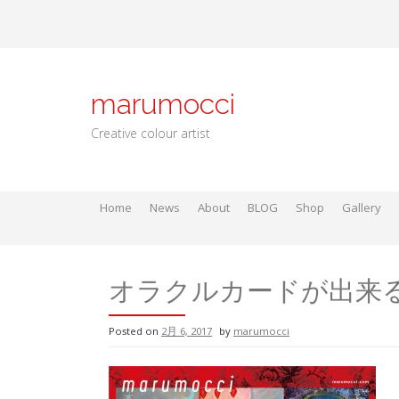
Skip
to
content
marumocci
Creative colour artist
Home
News
About
BLOG
Shop
Gallery
Local go
Local Gods
Local Go
オラクルカードが出来
Posted on
2月 6, 2017
by
marumocci