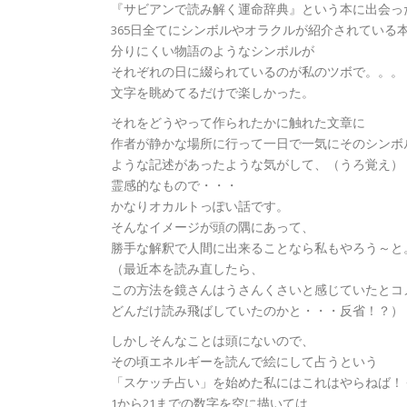
『サビアンで読み解く運命辞典』という本に出会っ
365日全てにシンボルやオラクルが紹介されている
分りにくい物語のようなシンボルが
それぞれの日に綴られているのが私のツボで。。。
文字を眺めてるだけで楽しかった。
それをどうやって作られたかに触れた文章に
作者が静かな場所に行って一日で一気にそのシンボ
ような記述があったような気がして、（うろ覚え）
霊感的なもので・・・
かなりオカルトっぽい話です。
そんなイメージが頭の隅にあって、
勝手な解釈で人間に出来ることなら私もやろう～と
（最近本を読み直したら、
この方法を鏡さんはうさんくさいと感じていたとコ
どんだけ読み飛ばしていたのかと・・・反省！？）
しかしそんなことは頭にないので、
その頃エネルギーを読んで絵にして占うという
「スケッチ占い」を始めた私にはこれはやらねば！
1から21までの数字を空に描いては