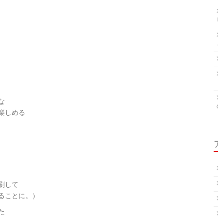
な
楽しめる
刷して
ることに。）
た