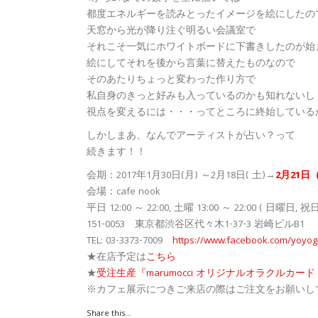
都度エネルギーを読みとったイメージを絵にしたの
天窓から光が降り注ぐ明るい会議室で
それこそ一気にホワイトボードに下書きしたのが始
絵にしてそれを後から言葉に替えたものなので
そのあたりちょっと変わった作り方で
私自身のきっと好みも入っているのかも知れないし
視点を変えるには・・・ってところに終始している
しかしまあ、なんでアーティストが占い？って
続きます！！
会期：2017年1月30日(月) ～2月18日( 土)→
2月21
会場：cafe nook
平日 12:00 ～ 22:00, 土曜 13:00 ～ 22:00 ( 日曜日,
151-0053 東京都渋谷区代々木1-37-3 岩崎ビルB1
TEL: 03-3373-7009
https://www.facebook.com/yoyog
★在店予定は
こちら
★
受注生産『marumocci オリジナルオラクルカー
※カフェ展示につきご来店の際はご注文をお願いし
Share this...