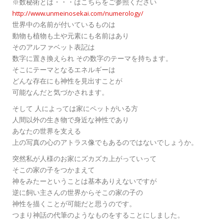
※数秘術とは・・・はこちらをご参照ください
http://www.unmeinosekai.com/numerology/
世界中の名前が付いているものは
動物も植物も土や元素にも名前はあり
そのアルファベット表記は
数字に置き換えられ その数字のテーマを持ちます。
そこにテーマとなるエネルギーは
どんな存在にも神性を見出すことが
可能なんだと気づかされます。
そして 人によっては家にペットがいる方
人間以外の生き物で身近な神性であり
あなたの世界を支える
上の写真の心のアトラス像でもあるのではないでしょうか。
突然私が人様のお家にズカズカ上がっていって
そこの家の子をつかまえて
神をみたーということは基本ありえないですが
逆に飼い主さんの世界からそこの家の子の
神性を描くことが可能だと思うのです。
つまり神話の代筆のようなものをすることにしました。