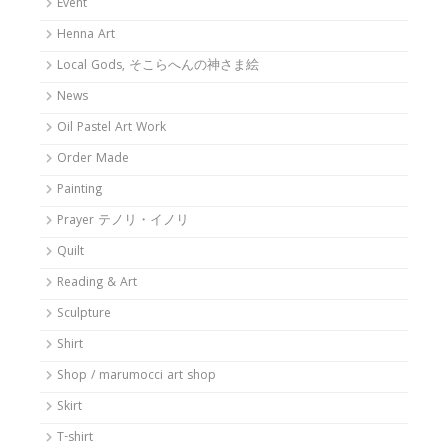
Event
Henna Art
Local Gods, そこらへんの神さま絵
News
Oil Pastel Art Work
Order Made
Painting
Prayer テノリ・イノリ
Quilt
Reading & Art
Sculpture
Shirt
Shop / marumocci art shop
Skirt
T-shirt