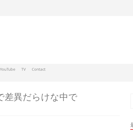
YouTube
TV
Contact
ds そこらへんの神さまスケッチ2015-2016
 そこらへんの神さま絵 2017
ds そこらへんの神さま絵 2018
で差異だらけな中で
索