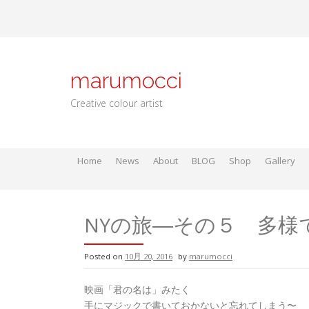
Skip
to
content
marumocci
Creative colour artist
Home
News
About
BLOG
Shop
Gallery
Local go
Local Gods
Local Go
NYの旅―その５ 多様
Posted on
10月 20, 2016
by
marumocci
映画「君の名は」みたく
手にマジックで書いておかないと忘れてしまう〜