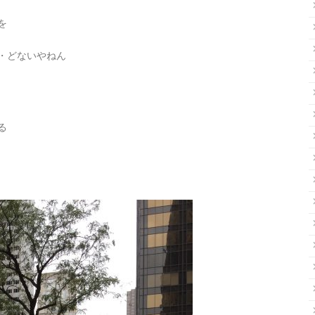
を
・どないやねん
る