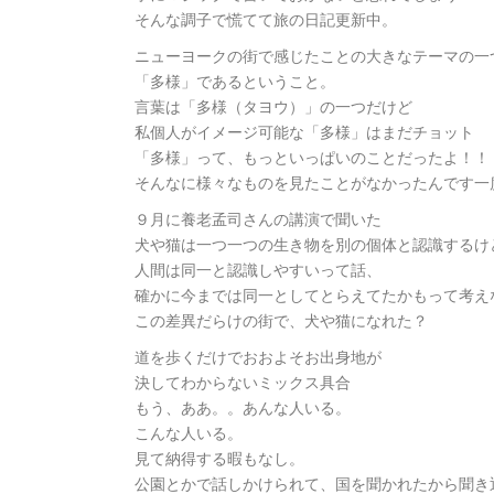
そんな調子で慌てて旅の日記更新中。
ニューヨークの街で感じたことの大きなテーマの一
「多様」であるということ。
言葉は「多様（タヨウ）」の一つだけど
私個人がイメージ可能な「多様」はまだチョット
「多様」って、もっといっぱいのことだったよ！！
そんなに様々なものを見たことがなかったんです一
９月に養老孟司さんの講演で聞いた
犬や猫は一つ一つの生き物を別の個体と認識するけ
人間は同一と認識しやすいって話、
確かに今までは同一としてとらえてたかもって考え
この差異だらけの街で、犬や猫になれた？
道を歩くだけでおおよそお出身地が
決してわからないミックス具合
もう、ああ。。あんな人いる。
こんな人いる。
見て納得する暇もなし。
公園とかで話しかけられて、国を聞かれたから聞き