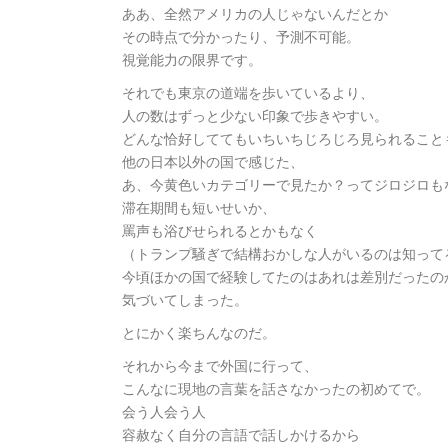
ああ、全然アメリカの人じゃないんだとか
その時点で分かったり、予測不可能。
視覚能力の限界です。
それでも東京の道端を歩いているより、
人の数はずっと少ない印象で歩きやすい。
どんな恰好しててもいちいちじろじろ見られること
他の日本以外の国で感じた、
あ、今黄色いカテゴリーで見たか？ってジロジロも
滞在期間も短いせいか、
罵声も浴びせられるとかもなく
（トランプ騒ぎで結構おかしな人がいるのは知って
今頃ほかの国で経験してたのはあれは差別だったの
気づいてしまった。
とにかく楽ちんなのだ。
それから今まで外国に行って、
こんなに現地の言葉を話さなかったの初めてで。
会う人会う人
容赦なく自分の言語で話しかけるから