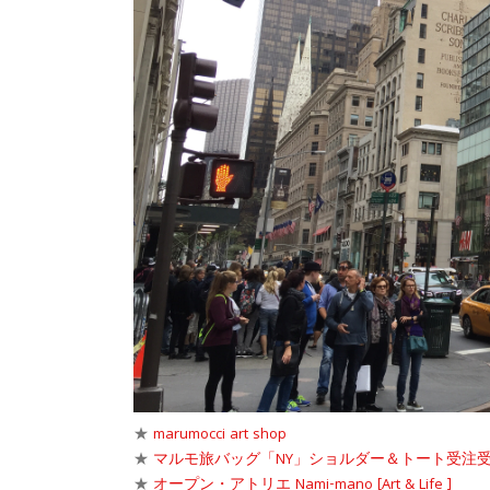
★
marumocci art shop
★
マルモ旅バッグ「NY」ショルダー＆トート受注
★
オープン・アトリエ Nami-mano [Art & Life ]