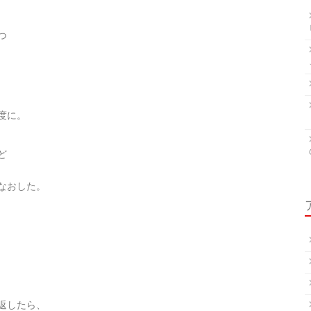
つ
度に。
ど
なおした。
返したら、