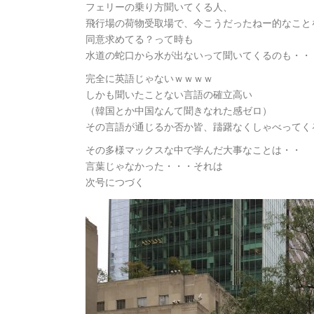
フェリーの乗り方聞いてくる人、
飛行場の荷物受取場で、今こうだったねー的なこと
同意求めてる？って時も
水道の蛇口から水が出ないって聞いてくるのも・・
完全に英語じゃないｗｗｗｗ
しかも聞いたことない言語の確立高い
（韓国とか中国なんて聞きなれた感ゼロ）
その言語が通じるか否か皆、躊躇なくしゃべってく
その多様マックスな中で学んだ大事なことは・・
言葉じゃなかった・・・それは
次号につづく