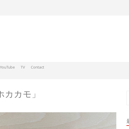
YouTube
TV
Contact
ds そこらへんの神さまスケッチ2015-2016
 そこらへんの神さま絵 2017
ds そこらへんの神さま絵 2018
ッカホカカモ」
索