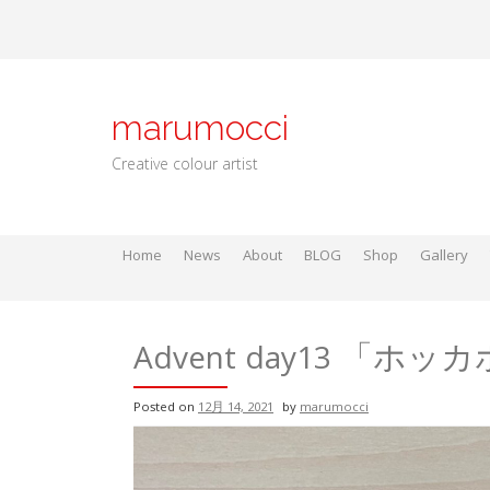
Skip
to
content
marumocci
Creative colour artist
Home
News
About
BLOG
Shop
Gallery
Local go
Local Gods
Local Go
Advent day13 「ホ
Posted on
12月 14, 2021
by
marumocci