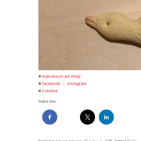
■
marumocci art shop
■
facebook
｜
Instagram
■
Creema
Share this...