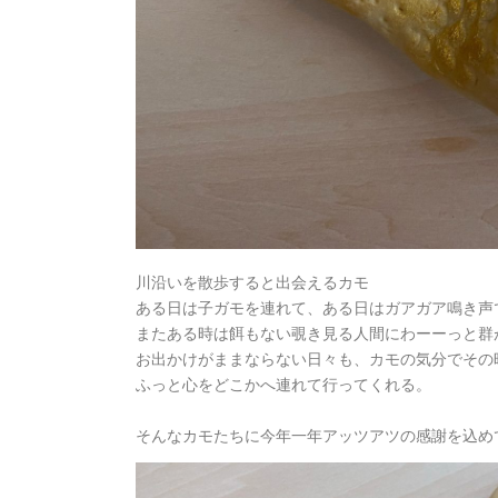
川沿いを散歩すると出会えるカモ
ある日は子ガモを連れて、ある日はガアガア鳴き声
またある時は餌もない覗き見る人間にわーーっと群
お出かけがままならない日々も、カモの気分でその
ふっと心をどこかへ連れて行ってくれる。
そんなカモたちに今年一年アッツアツの感謝を込め