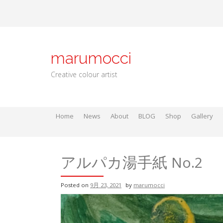
Skip
to
content
marumocci
Creative colour artist
Home
News
About
BLOG
Shop
Gallery
Local go
Local Gods
Local Go
アルパカ湯手紙 No.2
Posted on
9月 23, 2021
by
marumocci