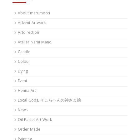
About marumocci
Advent Artwork
Artdirection
Atelier Nami-Mano
Candle
Colour
Dying
Event
Henna Art
Local Gods, そこらへんの神さま絵
News
Oil Pastel Art Work
Order Made
Painting