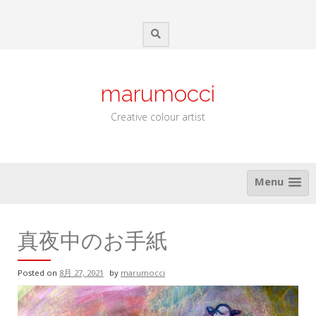
Skip
to
content
marumocci
Creative colour artist
Menu
真夜中のお手紙
Posted on
8月 27, 2021
by
marumocci