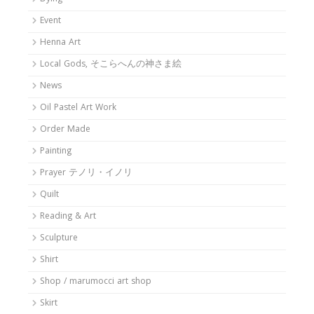
Event
Henna Art
Local Gods, そこらへんの神さま絵
News
Oil Pastel Art Work
Order Made
Painting
Prayer テノリ・イノリ
Quilt
Reading & Art
Sculpture
Shirt
Shop / marumocci art shop
Skirt