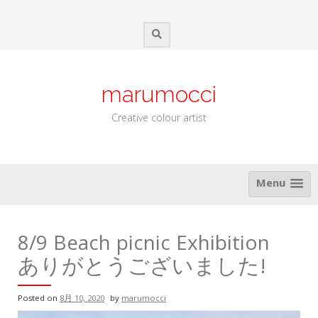
Skip
to
content
marumocci
Creative colour artist
Menu
8/9 Beach picnic Exhibition
ありがとうございました!
Posted on
8月 10, 2020
by
marumocci