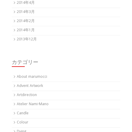
2014年4月
2014年3月
2014年2月
2014年1月
2013年12月
カテゴリー
About marumocci
Advent Artwork
Artdirection
Atelier Nami-Mano
Candle
Colour
Dying