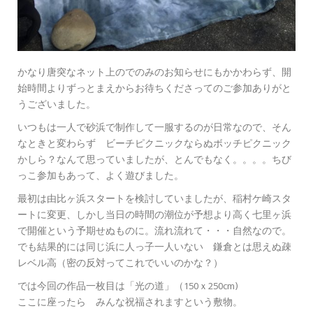
かなり唐突なネット上のでのみのお知らせにもかかわらず、開
始時間よりずっとまえからお待ちくださってのご参加ありがと
うございました。
いつもは一人で砂浜で制作して一服するのが日常なので、そん
なときと変わらず ビーチピクニックならぬボッチピクニック
かしら？なんて思っていましたが、とんでもなく。。。。ちび
っこ参加もあって、よく遊びました。
最初は由比ヶ浜スタートを検討していましたが、稲村ケ崎スタ
ートに変更、しかし当日の時間の潮位が予想より高く七里ヶ浜
で開催という予期せぬものに。流れ流れて・・・自然なので。
でも結果的には同じ浜に人っ子一人いない 鎌倉とは思えぬ疎
レベル高（密の反対ってこれでいいのかな？）
では今回の作品一枚目は「光の道」（150ｘ250cm)
ここに座ったら みんな祝福されますという敷物。