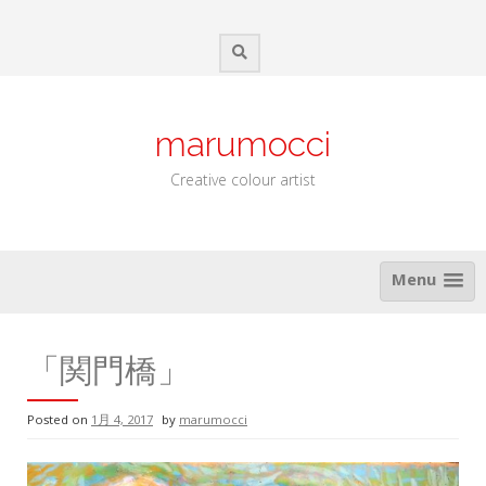
Skip
to
content
marumocci
Creative colour artist
Menu
「関門橋」
Posted on
1月 4, 2017
by
marumocci