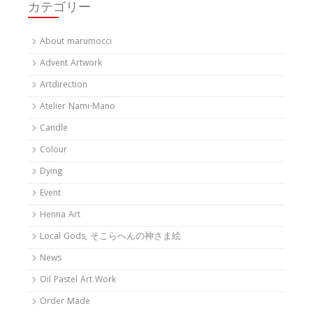
カテゴリー
About marumocci
Advent Artwork
Artdirection
Atelier Nami-Mano
Candle
Colour
Dying
Event
Henna Art
Local Gods, そこらへんの神さま絵
News
Oil Pastel Art Work
Order Made