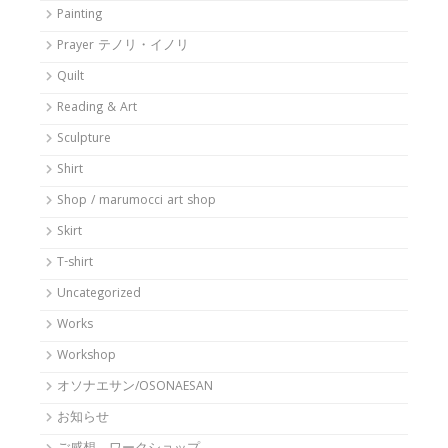
Painting
Prayer テノリ・イノリ
Quilt
Reading & Art
Sculpture
Shirt
Shop / marumocci art shop
Skirt
T-shirt
Uncategorized
Works
Workshop
オソナエサン/OSONAESAN
お知らせ